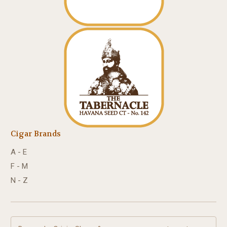
Cigar Brands
A - E
F - M
N - Z